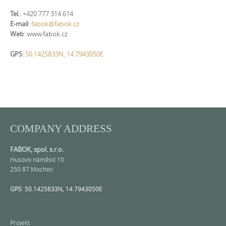
Tel.
: +420 777 314 614
E-mail
:
fabok@fabok.cz
Web
: www.fabok.cz
GPS
:
50.1425833N, 14.7943050E
COMPANY ADDRESS
FABOK, spol. s.r.o.
Husovo náměstí 10
250 87 Mochov
GPS
:
50.1425833N, 14.7943050E
Projekt