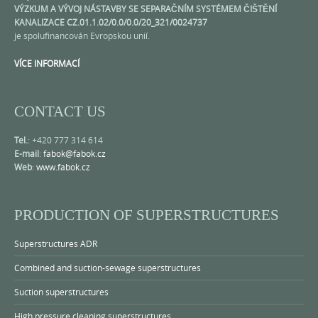
VÝZKUM A VÝVOJ NÁSTAVBY SE SEPARAČNÍM SYSTÉMEM ČIŠTĚNÍ
KANALIZACE CZ.01.1.02/0.0/0.0/20_321/0024737
je spolufinancován Evropskou unií.
VÍCE INFORMACÍ
CONTACT US
Tel.
: +420 777 314 614
E-mail
:
fabok@fabok.cz
Web
:
www.fabok.cz
PRODUCTION OF SUPERSTRUCTURES
Superstructures ADR
Combined and suction-sewage superstructures
Suction superstructures
High pressure cleaning superstructures