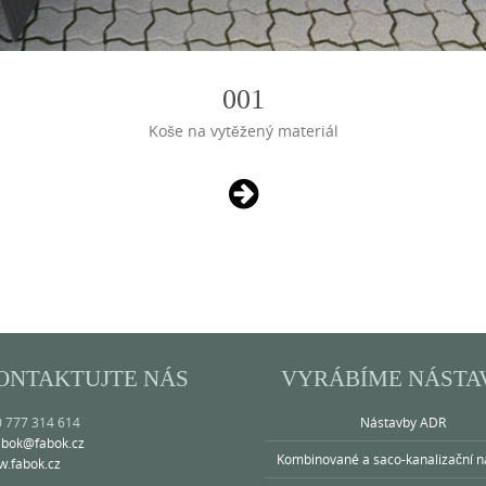
001
Koše na vytěžený materiál
ONTAKTUJTE NÁS
VYRÁBÍME NÁSTA
0 777 314 614
Nástavby ADR
abok@fabok.cz
Kombinované a saco-kanalizační n
.fabok.cz