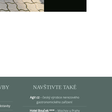
VBY
NAVŠTIVTE TAKÉ
Agir.cz
– český výrobce nerezového
gastronomického zařízení
ástavby
Hotel Bouček ***
– Mochov u Prahy