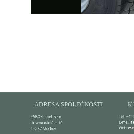
Photo
Navigation
ADRESA SPOLEČNOSTI
K
FABOK, spol. s.r.o.
Tel.
: +42
E-mail
:
f
Husovo náměstí 10
Web
:
www
250 87 Mochov