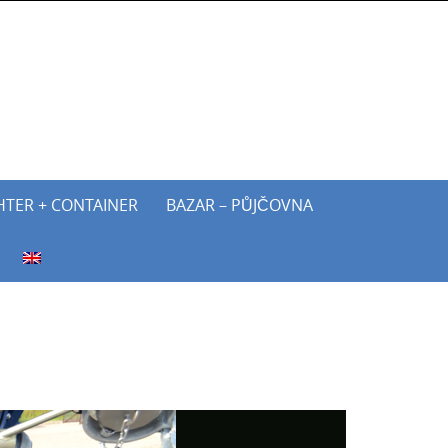
HTER + CONTAINER
BAZAR – PŮJČOVNA