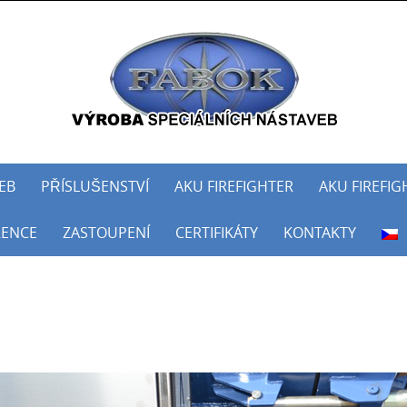
Skip
to
content
EB
PŘÍSLUŠENSTVÍ
AKU FIREFIGHTER
AKU FIREFIG
RENCE
ZASTOUPENÍ
CERTIFIKÁTY
KONTAKTY