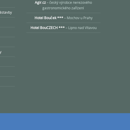
Agir.cz
– český výrobce nerezového
gastronomického zařízení
ástavby
Hotel Bouček ***
– Mochov u Prahy
Hotel BouCZECH ***
– Lipno nad Vltavou
y