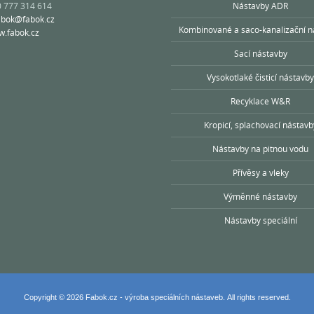
0 777 314 614
Nástavby ADR
abok@fabok.cz
Kombinované a saco-kanalizační n
.fabok.cz
Sací nástavby
Vysokotlaké čisticí nástavby
Recyklace W&R
Kropicí, splachovací nástavb
Nástavby na pitnou vodu
Přívěsy a vleky
Výměnné nástavby
Nástavby speciální
Copyright © 2026 Fabok.cz - výroba speciálních nástaveb. All rights reserved.