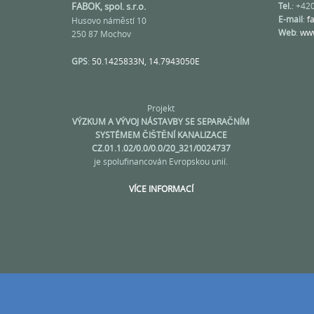
FABOK, spol. s.r.o.
Tel.
: +42
E-mail
:
f
Husovo náměstí 10
Web
:
www
250 87 Mochov
GPS
:
50.1425833N, 14.7943050E
Projekt
VÝZKUM A VÝVOJ NÁSTAVBY SE SEPARAČNÍM
SYSTÉMEM ČIŠTĚNÍ KANALIZACE
CZ.01.1.02/0.0/0.0/20_321/0024737
je spolufinancován Evropskou unií.
VÍCE INFORMACÍ