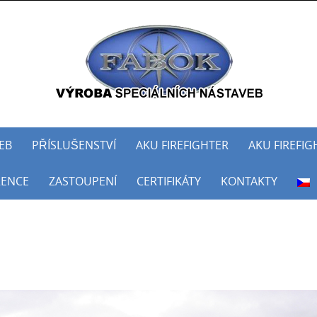
Skip
to
content
EB
PŘÍSLUŠENSTVÍ
AKU FIREFIGHTER
AKU FIREFIG
RENCE
ZASTOUPENÍ
CERTIFIKÁTY
KONTAKTY