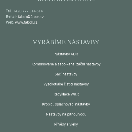
Tel.
: +420 777 314 614
E-mail
:
fabok@fabok.cz
Web
:
www.fabok.cz
VYRÁBÍME NÁSTAVBY
Nástavby ADR
Kombinované a saco-kanalizační nástavby
Sací nástavby
Vysokotlaké čisticí nástavby
Recyklace W&R
Kropicí, splachovací nástavby
Nástavby na pitnou vodu
Přívěsy a vleky