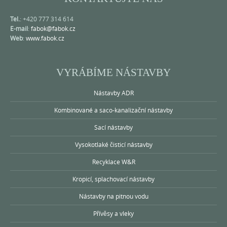
Tel.
: +420 777 314 614
E-mail
:
fabok@fabok.cz
Web
:
www.fabok.cz
VYRÁBÍME NÁSTAVBY
Nástavby ADR
Kombinované a saco-kanalizační nástavby
Sací nástavby
Vysokotlaké čisticí nástavby
Recyklace W&R
Kropicí, splachovací nástavby
Nástavby na pitnou vodu
Přívěsy a vleky