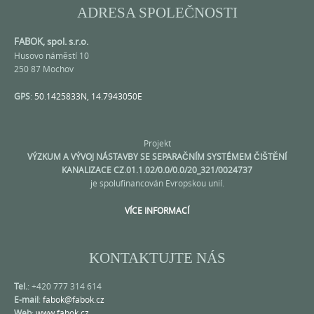
ADRESA SPOLEČNOSTI
FABOK, spol. s.r.o.
Husovo náměstí 10
250 87 Mochov
GPS
:
50.1425833N, 14.7943050E
Projekt
VÝZKUM A VÝVOJ NÁSTAVBY SE SEPARAČNÍM SYSTÉMEM ČIŠTĚNÍ
KANALIZACE CZ.01.1.02/0.0/0.0/20_321/0024737
je spolufinancován Evropskou unií.
VÍCE INFORMACÍ
KONTAKTUJTE NÁS
Tel.
: +420 777 314 614
E-mail
:
fabok@fabok.cz
Web
:
www.fabok.cz