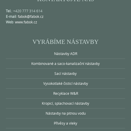
Tel.
: +420 777 314 614
E-mail
:
fabok@fabok.cz
Web
:
www.fabok.cz
VYRÁBÍME NÁSTAVBY
Nástavby ADR
Kombinované a saco-kanalizační nástavby
Sací nástavby
Vysokotlaké čisticí nástavby
Recyklace W&R
Kropicí, splachovací nástavby
Nástavby na pitnou vodu
Přívěsy a vleky