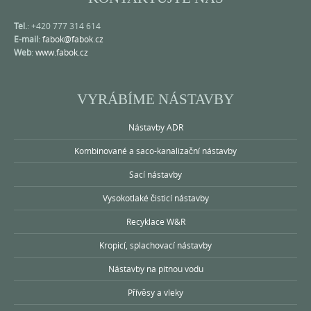
Tel.
: +420 777 314 614
E-mail
:
fabok@fabok.cz
Web
:
www.fabok.cz
VYRÁBÍME NÁSTAVBY
Nástavby ADR
Kombinované a saco-kanalizační nástavby
Sací nástavby
Vysokotlaké čisticí nástavby
Recyklace W&R
Kropicí, splachovací nástavby
Nástavby na pitnou vodu
Přívěsy a vleky