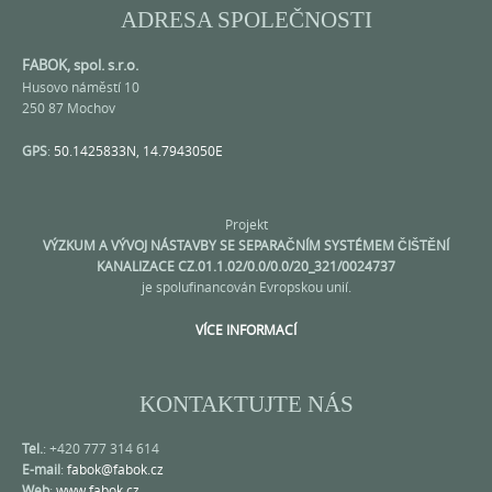
ADRESA SPOLEČNOSTI
FABOK, spol. s.r.o.
Husovo náměstí 10
250 87 Mochov
GPS
:
50.1425833N, 14.7943050E
Projekt
VÝZKUM A VÝVOJ NÁSTAVBY SE SEPARAČNÍM SYSTÉMEM ČIŠTĚNÍ
KANALIZACE CZ.01.1.02/0.0/0.0/20_321/0024737
je spolufinancován Evropskou unií.
VÍCE INFORMACÍ
KONTAKTUJTE NÁS
Tel.
: +420 777 314 614
E-mail
:
fabok@fabok.cz
Web
:
www.fabok.cz